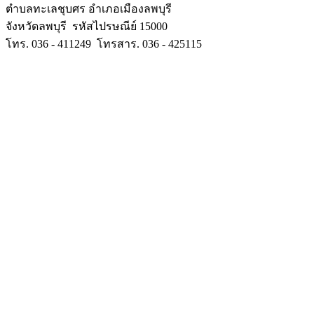
• ปีการศึกษา 2568
• ปีการศึกษา 2569
ติดต่อโรงเรียนฯ
โรงเรียนกองทัพบกอุปถัมภ์ค่ายนารายณ์ศึกษา
เลขที่ 130 หมู่ 3 ถนนนารายณ์มหาราช
ตำบลทะเลชุบศร อำเภอเมืองลพบุรี
จังหวัดลพบุรี รหัสไปรษณีย์ 15000
โทร. 036 - 411249 โทรสาร. 036 - 425115